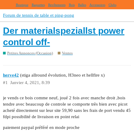
Boutique
Raquettes
Revêtements
Bois
Balles
Accessoires
Clubs
Forum de tennis de table et ping-pong
Der materialspeziallst power
control off-
Petites Annonces (Occasion)
Ventes
herve42
(stiga allround évolution, H3neo et hellfire x)
#1
Janvier 4, 2021, 8:39
je vends ce bois comme neuf, joué 2 fois avec manche droit ,bois
tendre avec beaucoup de controle se comporte très bien avec picot
acheté directement sur leur site 59,90 sans les frais de port vendu 45
fdpi possibilité de livraison en point relai
paiement paypal préféré en mode proche