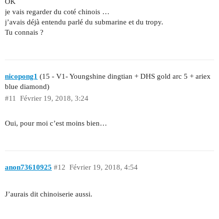
OK
je vais regarder du coté chinois …
j’avais déjà entendu parlé du submarine et du tropy.
Tu connais ?
nicopong1
(15 - V1- Youngshine dingtian + DHS gold arc 5 + ariex
blue diamond)
#11
Février 19, 2018, 3:24
Oui, pour moi c’est moins bien…
anon73610925
#12
Février 19, 2018, 4:54
J’aurais dit chinoiserie aussi.