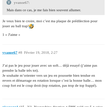
yvanoe67:
Mais dans ce cas, je me fais bien souvent allumer.
Je veux bien te croire, moi c’est ma plaque de prédilection pour
jouer au ball trap!
1 « J'aime »
yvanoe67
#8
Février 19, 2018, 2:27
J’ai pas le jeu pour jouer avec un soft… déjà essayé (j’aime pas
prendre la balle très tot).
Je souhaite m’orienter vers un jeu en poussette bien tendue en
revers et démarrage en rotation lorsque c’est la bonne balle… mon
coup fort est le coup droit (top rotation, pas trop de top frappé).
nicopong1
(15 - V1- Youngshine dingtian + DHS gold arc 5 + ariex