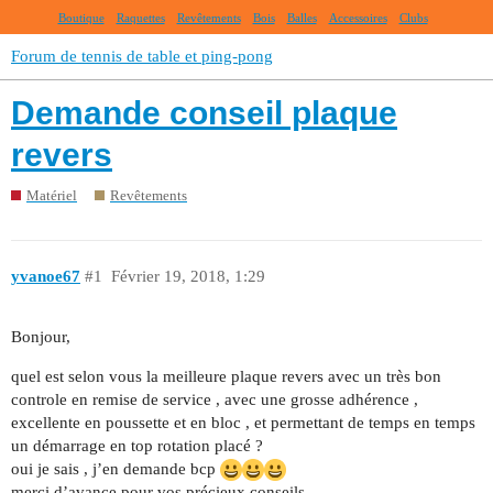
Boutique
Raquettes
Revêtements
Bois
Balles
Accessoires
Clubs
Forum de tennis de table et ping-pong
Demande conseil plaque
revers
Matériel
Revêtements
yvanoe67
#1
Février 19, 2018, 1:29
Bonjour,
quel est selon vous la meilleure plaque revers avec un très bon
controle en remise de service , avec une grosse adhérence ,
excellente en poussette et en bloc , et permettant de temps en temps
un démarrage en top rotation placé ?
oui je sais , j’en demande bcp
merci d’avance pour vos précieux conseils