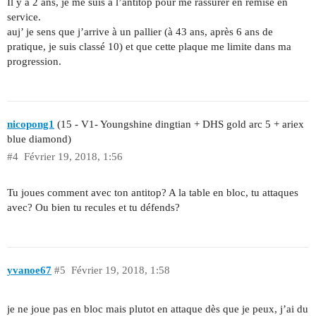
Il y a 2 ans, je me suis à l’antitop pour me rassurer en remise en
service.
auj’ je sens que j’arrive à un pallier (à 43 ans, après 6 ans de
pratique, je suis classé 10) et que cette plaque me limite dans ma
progression.
nicopong1
(15 - V1- Youngshine dingtian + DHS gold arc 5 + ariex
blue diamond)
#4
Février 19, 2018, 1:56
Tu joues comment avec ton antitop? A la table en bloc, tu attaques
avec? Ou bien tu recules et tu défends?
yvanoe67
#5
Février 19, 2018, 1:58
je ne joue pas en bloc mais plutot en attaque dès que je peux, j’ai du