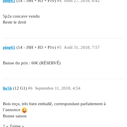
ping61
(14 - JSH + H3 + P1v)
#4
Août 27, 2018, 6:42
5p2a concave vendu
Reste le droit
ping61
(14 - JSH + H3 + P1v)
#5
Août 31, 2018, 7:57
Baisse du prix : 60€ (RÉSERVÉ)
lio56
(12 G1)
#6
Septembre 11, 2018, 4:54
Bois reçu, très bien emballé, correspondant parfaitement à
l’annonce
Bonne saison
2 « J'aime »