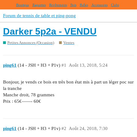
Boutique
Raquettes
Revêtements
Bois
Balles
Accessoires
Clubs
Forum de tennis de table et ping-pong
Darker 5p2a - VENDU
Petites Annonces (Occasion)
Ventes
ping61
(14 - JSH + H3 + P1v)
#1
Août 13, 2018, 5:24
Bonjour, je vends ce bois en très bon état mis à part un léger poc sur
la tranche
Manche droit, 78 grammes
Prix : 65€——- 60€
ping61
(14 - JSH + H3 + P1v)
#2
Août 24, 2018, 7:30