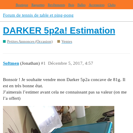
Boutique
Raquettes
Revêtements
Bois
Balles
Accessoires
Clubs
Forum de tennis de table et ping-pong
DARKER 5p2a! Estimation
Petites Annonces (Occasion)
Ventes
Softmen
(Jonathan)
#1
Décembre 5, 2017, 4:57
Bonsoir ! Je souhaite vendre mon Darker 5p2a concave de 81g. Il
est en très bonne état.
J’aimerais l’estimer avant cela ne connaissant pas sa valeur (on me
l’a offert)