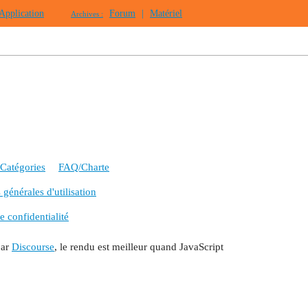
Application
Forum
|
Matériel
Archives :
Catégories
FAQ/Charte
générales d'utilisation
e confidentialité
par
Discourse
, le rendu est meilleur quand JavaScript