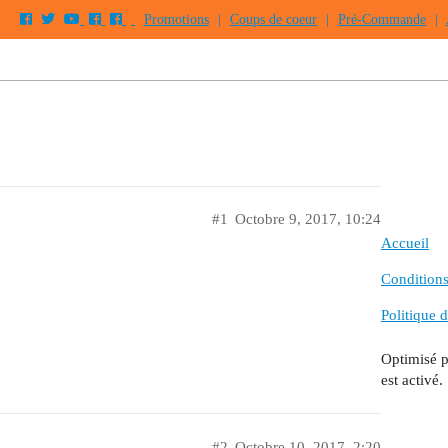
Promotions
|
Coups de coeur
|
Pré-Commande
|
#1
Octobre 9, 2017, 10:24
Accueil
Conditions 
Politique d
Optimisé 
est activé.
#2
Octobre 10, 2017, 2:20