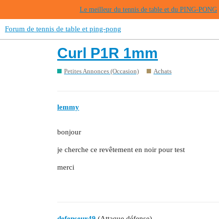
Le meilleur du tennis de table et du PING-PONG
Forum de tennis de table et ping-pong
Curl P1R 1mm
Petites Annonces (Occasion)
Achats
lemmy
bonjour
je cherche ce revêtement en noir pour test
merci
defenseur49
(Attaque défense)