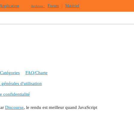
Application
Forum
|
Matériel
Archives :
Catégories
FAQ/Charte
générales d'utilisation
e confidentialité
par
Discourse
, le rendu est meilleur quand JavaScript