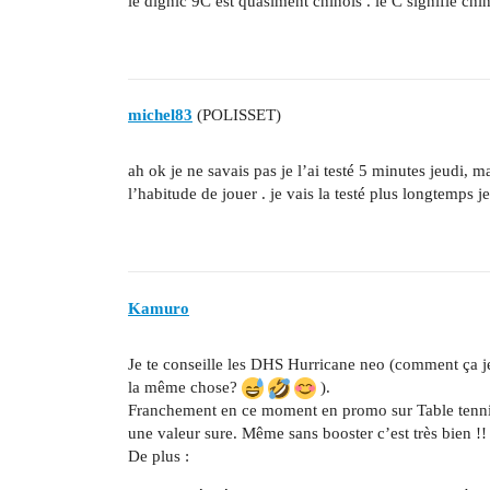
le dignic 9C est quasiment chinois . le C signifie chi
michel83
(POLISSET)
ah ok je ne savais pas je l’ai testé 5 minutes jeudi, m
l’habitude de jouer . je vais la testé plus longtemps je
Kamuro
Je te conseille les DHS Hurricane neo (comment ça j
la même chose?
).
Franchement en ce moment en promo sur Table tenn
une valeur sure. Même sans booster c’est très bien !!
De plus :