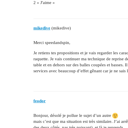
2 « J'aime »
mikedive
(mikedive)
Merci speedandspin,
Je retiens tes propositions et je vais regarder les car
raquette. Je vais continuer ma technique de reprise de
table et en dehors sur des balles coupées et basses. I
services avec beaucoup d’effet gênant car je ne sais 
feodor
Bonjour, désolé je pollue le sujet d’un autre
mais c’est que ma situation est très similaire. J’ai arr
des deux côtés, pas très puissant), et là je reprends.