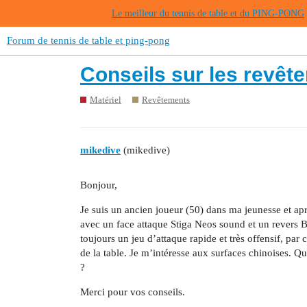
Le meilleur du tennis de table et du PING-PONG
Forum de tennis de table et ping-pong
Conseils sur les revêt
Matériel
Revêtements
mikedive
(mikedive)
Bonjour,
Je suis un ancien joueur (50) dans ma jeunesse et apr
avec un face attaque Stiga Neos sound et un revers Bu
toujours un jeu d’attaque rapide et très offensif, par
de la table. Je m’intéresse aux surfaces chinoises. 
?
Merci pour vos conseils.