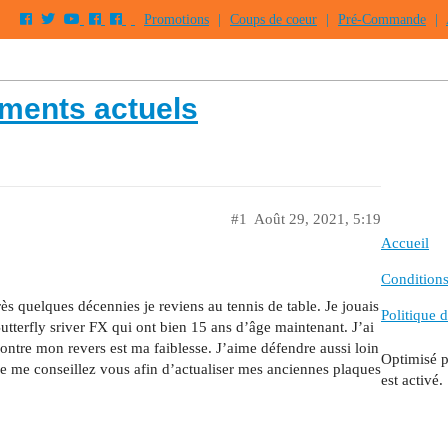
Promotions
|
Coups de coeur
|
Pré-Commande
|
ements actuels
#1
Août 29, 2021, 5:19
Accueil
Conditions 
ès quelques décennies je reviens au tennis de table. Je jouais
Politique d
tterfly sriver FX qui ont bien 15 ans d’âge maintenant. J’ai
 contre mon revers est ma faiblesse. J’aime défendre aussi loin
Optimisé 
Que me conseillez vous afin d’actualiser mes anciennes plaques
est activé.