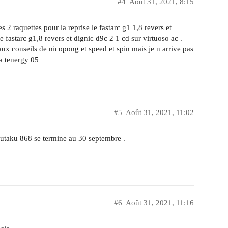
#4
Août 31, 2021, 8:15
s 2 raquettes pour la reprise le fastarc g1 1,8 revers et
te fastarc g1,8 revers et dignic d9c 2 1 cd sur virtuoso ac .
e aux conseils de nicopong et speed et spin mais je n arrive pas
la tenergy 05
#5
Août 31, 2021, 11:02
kutaku 868 se termine au 30 septembre .
#6
Août 31, 2021, 11:16