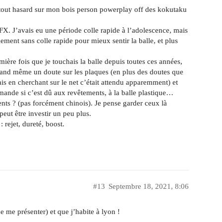
à tout hasard sur mon bois person powerplay off des kokutaku
FX. J’avais eu une période colle rapide à l’adolescence, mais
ement sans colle rapide pour mieux sentir la balle, et plus
emière fois que je touchais la balle depuis toutes ces années,
uand même un doute sur les plaques (en plus des doutes que
mais en cherchant sur le net c’était attendu apparemment) et
demande si c’est dû aux revêtements, à la balle plastique…
ts ? (pas forcément chinois). Je pense garder ceux là
eut être investir un peu plus.
 rejet, dureté, boost.
#13
Septembre 18, 2021, 8:06
e me présenter) et que j’habite à lyon !