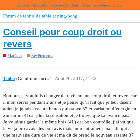
Boutique
Raquettes
Revêtements
Bois
Balles
Accessoires
Clubs
Forum de tennis de table et ping-pong
Conseil pour coup droit ou
revers
Matériel
Revêtements
Thibo
(Gendronneau)
#1
Août 26, 2017, 11:42
Bonjour, je voudrais changer de revêtements coup droit et revers car
il mon servis pendant 2 ans et je pense qu’il fait que je leur disent
adieu je jouais avec un banco puissance 37 et variation d’énergie en
2m sur un 4l car plus la sensation et je trouve que sa avance pas.
Je voudrais garder le même bois (4L) car bon contrôlle, j’ai vu que
le vega pro avais des bon avis mais mon entraîneur mais dit qui a
une mauvaise durė de vie et ma dit de prend le nouveau rasante 37