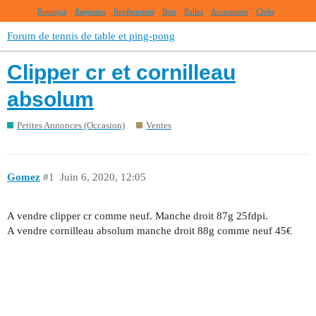
Boutique
Raquettes
Revêtements
Bois
Balles
Accessoires
Clubs
Forum de tennis de table et ping-pong
Clipper cr et cornilleau
absolum
Petites Annonces (Occasion)
Ventes
Gomez
#1
Juin 6, 2020, 12:05
A vendre clipper cr comme neuf. Manche droit 87g 25fdpi.
A vendre cornilleau absolum manche droit 88g comme neuf 45€