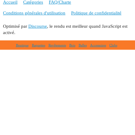
Accueil
Catégories
FAQ/Charte
Conditions générales d'utilisation
Politique de confidentialité
Optimisé par
Discourse
, le rendu est meilleur quand JavaScript est
activé.
Boutique
Raquettes
Revêtements
Bois
Balles
Accessoires
Clubs