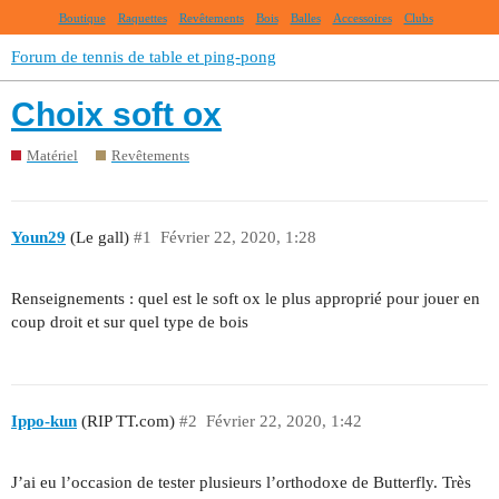
Boutique
Raquettes
Revêtements
Bois
Balles
Accessoires
Clubs
Forum de tennis de table et ping-pong
Choix soft ox
Matériel
Revêtements
Youn29
(Le gall)
#1
Février 22, 2020, 1:28
Renseignements : quel est le soft ox le plus approprié pour jouer en
coup droit et sur quel type de bois
Ippo-kun
(RIP TT.com)
#2
Février 22, 2020, 1:42
J’ai eu l’occasion de tester plusieurs l’orthodoxe de Butterfly. Très