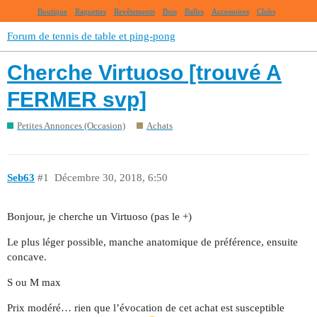
Boutique
Raquettes
Revêtements
Bois
Balles
Accessoires
Clubs
Forum de tennis de table et ping-pong
Cherche Virtuoso [trouvé A
FERMER svp]
Petites Annonces (Occasion)
Achats
Seb63
#1
Décembre 30, 2018, 6:50
Bonjour, je cherche un Virtuoso (pas le +)
Le plus léger possible, manche anatomique de préférence, ensuite
concave.
S ou M max
Prix modéré… rien que l’évocation de cet achat est susceptible