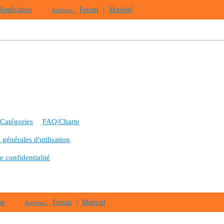
Application
Forum
|
Matériel
Archives :
Catégories
FAQ/Charte
générales d'utilisation
e confidentialité
on
Forum
|
Matériel
Archives :