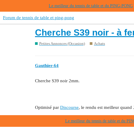
Le meilleur du tennis de table et du PING-PONG
Forum de tennis de table et ping-pong
Cherche S39 noir - à f
Petites Annonces (Occasion)
Achats
Gauthier-64
Cherche S39 noir 2mm.
Optimisé par
Discourse
, le rendu est meilleur quand 
Le meilleur du tennis de table et du 