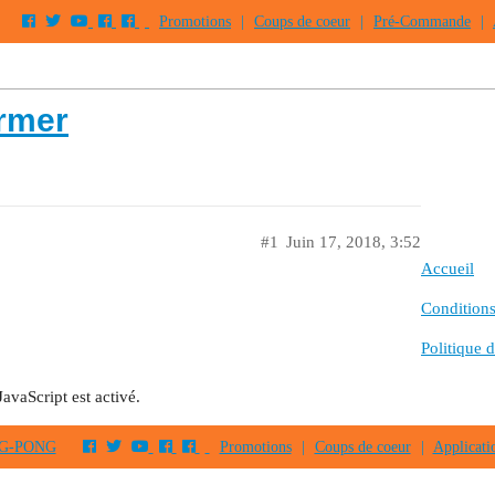
Promotions
|
Coups de coeur
|
Pré-Commande
|
ermer
#1
Juin 17, 2018, 3:52
Accueil
Conditions 
Politique d
JavaScript est activé.
PING-PONG
Promotions
|
Coups de coeur
|
Applicati