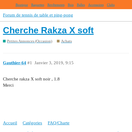
Boutique
Raquettes
Revêtements
Bois
Balles
Accessoires
Clubs
Forum de tennis de table et ping-pong
Cherche Rakza X soft
Petites Annonces (Occasion)
Achats
Gauthier-64
#1
Janvier 3, 2019, 9:15
Cherche rakza X soft noir , 1.8
Merci
Accueil
Catégories
FAQ/Charte