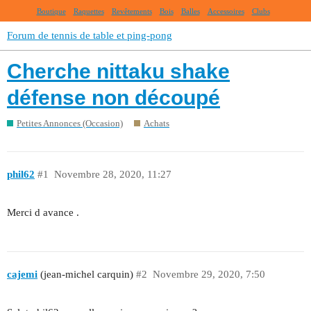
Boutique
Raquettes
Revêtements
Bois
Balles
Accessoires
Clubs
Forum de tennis de table et ping-pong
Cherche nittaku shake
défense non découpé
Petites Annonces (Occasion)
Achats
phil62
#1
Novembre 28, 2020, 11:27
Merci d avance .
cajemi
(jean-michel carquin)
#2
Novembre 29, 2020, 7:50