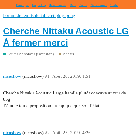
Boutique
Raquettes
Revêtements
Bois
Balles
Accessoires
Clubs
Forum de tennis de table et ping-pong
Cherche Nittaku Acoustic LG
À fermer merci
Petites Annonces (Occasion)
Achats
nicoshow
(nicoshow)
#1
Août 20, 2019, 1:51
Cherche Nittaku Acoustic Large handle plutôt concave autour de
85g
J’étudie toute proposition en mp quelque soit l’état.
nicoshow
(nicoshow)
#2
Août 23, 2019, 4:26