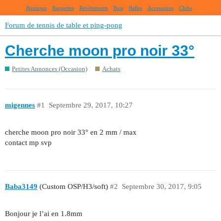
Boutique
Raquettes
Revêtements
Bois
Balles
Accessoires
Clubs
Forum de tennis de table et ping-pong
Cherche moon pro noir 33°
Petites Annonces (Occasion)
Achats
migennes
#1
Septembre 29, 2017, 10:27
cherche moon pro noir 33° en 2 mm / max
contact mp svp
Baba3149
(Custom OSP/H3/soft)
#2
Septembre 30, 2017, 9:05
Bonjour je l’ai en 1.8mm