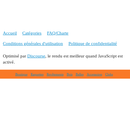
Accueil
Catégories
FAQ/Charte
Conditions générales d'utilisation
Politique de confidentialité
Optimisé par
Discourse
, le rendu est meilleur quand JavaScript est
activé.
Boutique
Raquettes
Revêtements
Bois
Balles
Accessoires
Clubs