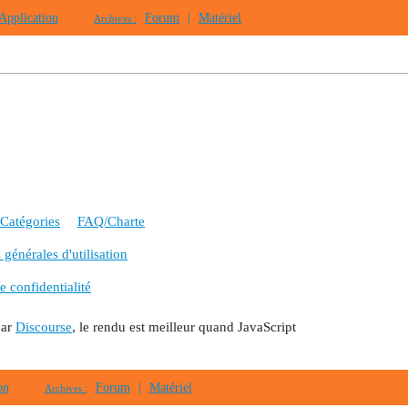
Application
Forum
|
Matériel
Archives :
Catégories
FAQ/Charte
générales d'utilisation
e confidentialité
par
Discourse
, le rendu est meilleur quand JavaScript
on
Forum
|
Matériel
Archives :