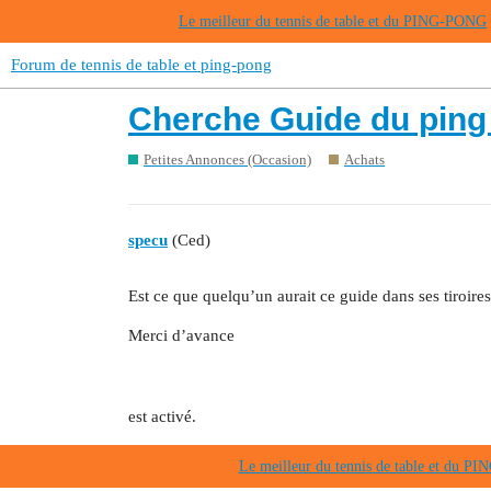
Le meilleur du tennis de table et du PING-PONG
Forum de tennis de table et ping-pong
Cherche Guide du ping
Petites Annonces (Occasion)
Achats
specu
(Ced)
Est ce que quelqu’un aurait ce guide dans ses tiroires 
Merci d’avance
est activé.
Le meilleur du tennis de table et du 