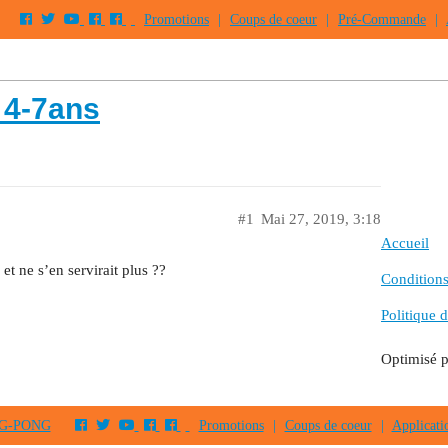
Promotions
|
Coups de coeur
|
Pré-Commande
|
 4-7ans
#1
Mai 27, 2019, 3:18
Accueil
et ne s’en servirait plus ??
Conditions 
Politique d
Optimisé 
PING-PONG
Promotions
|
Coups de coeur
|
Applicati