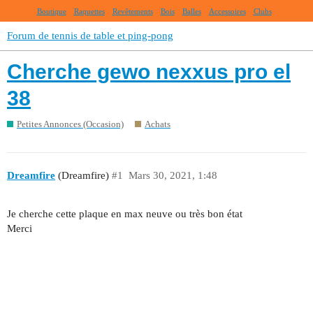
Boutique
Raquettes
Revêtements
Bois
Balles
Accessoires
Clubs
Forum de tennis de table et ping-pong
Cherche gewo nexxus pro el
38
Petites Annonces (Occasion)
Achats
Dreamfire
(Dreamfire)
#1
Mars 30, 2021, 1:48
Je cherche cette plaque en max neuve ou très bon état
Merci