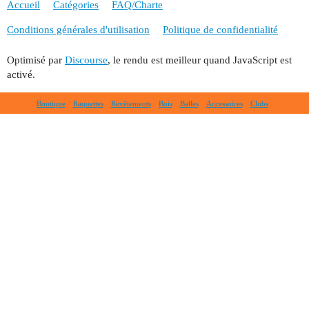
Accueil
Catégories
FAQ/Charte
Conditions générales d'utilisation
Politique de confidentialité
Optimisé par
Discourse
, le rendu est meilleur quand JavaScript est
activé.
Boutique
Raquettes
Revêtements
Bois
Balles
Accessoires
Clubs