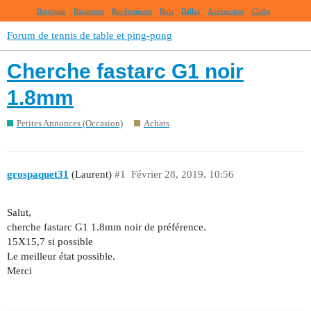
Boutique
Raquettes
Revêtements
Bois
Balles
Accessoires
Clubs
Forum de tennis de table et ping-pong
Cherche fastarc G1 noir
1.8mm
Petites Annonces (Occasion)
Achats
grospaquet31
(Laurent)
#1
Février 28, 2019, 10:56
Salut,
cherche fastarc G1 1.8mm noir de préférence.
15X15,7 si possible
Le meilleur état possible.
Merci