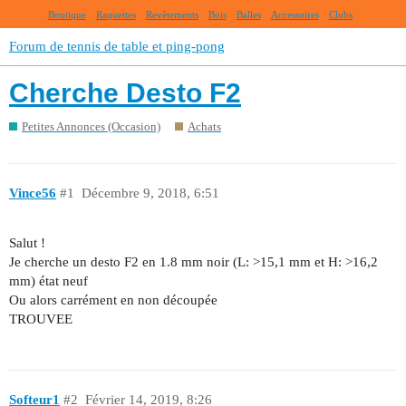
Boutique
Raquettes
Revêtements
Bois
Balles
Accessoires
Clubs
Forum de tennis de table et ping-pong
Cherche Desto F2
Petites Annonces (Occasion)
Achats
Vince56
#1
Décembre 9, 2018, 6:51
Salut !
Je cherche un desto F2 en 1.8 mm noir (L: >15,1 mm et H: >16,2
mm) état neuf
Ou alors carrément en non découpée
TROUVEE
Softeur1
#2
Février 14, 2019, 8:26