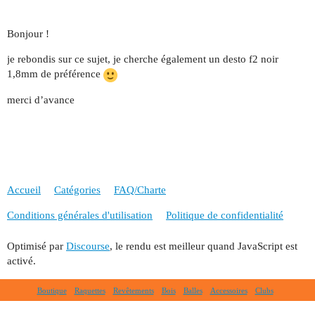
Bonjour !
je rebondis sur ce sujet, je cherche également un desto f2 noir
1,8mm de préférence
merci d’avance
Accueil
Catégories
FAQ/Charte
Conditions générales d'utilisation
Politique de confidentialité
Optimisé par
Discourse
, le rendu est meilleur quand JavaScript est
activé.
Boutique
Raquettes
Revêtements
Bois
Balles
Accessoires
Clubs