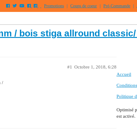
Promotions
|
Coups de coeur
|
Pré-Commande
|
m / bois stiga allround classic
#1
Octobre 1, 2018, 6:28
Accueil
 /
Conditions 
Politique d
Optimisé 
est activé.