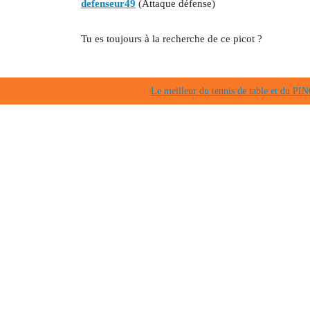
defenseur49
(Attaque défense)
Tu es toujours à la recherche de ce picot ?
Le meilleur du tennis de table et du 