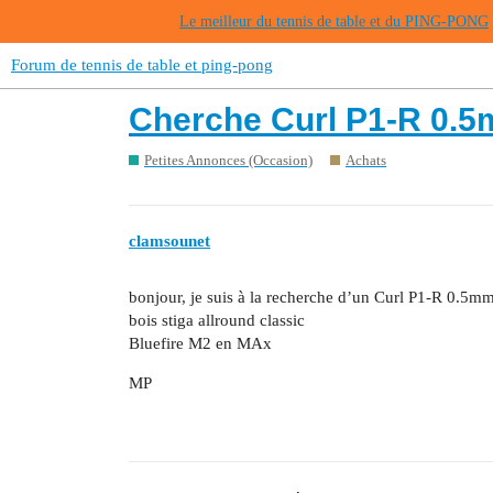
Le meilleur du tennis de table et du PING-PONG
Forum de tennis de table et ping-pong
Cherche Curl P1-R 0.5m
Petites Annonces (Occasion)
Achats
clamsounet
bonjour, je suis à la recherche d’un Curl P1-R 0.5mm
bois stiga allround classic
Bluefire M2 en MAx
MP