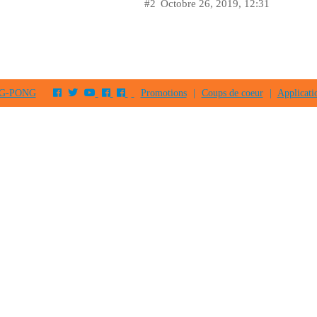
#2
Octobre 26, 2019, 12:31
PING-PONG
Promotions
|
Coups de coeur
|
Applicati