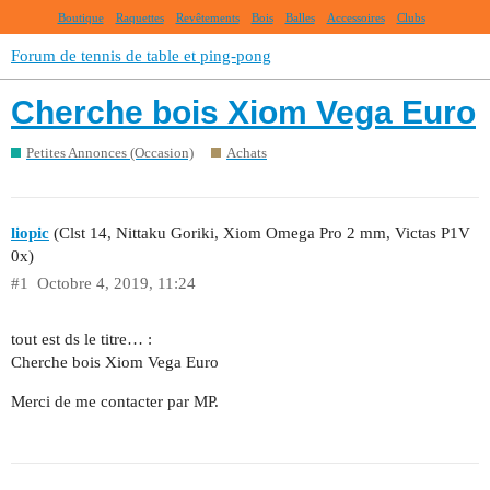
Boutique
Raquettes
Revêtements
Bois
Balles
Accessoires
Clubs
Forum de tennis de table et ping-pong
Cherche bois Xiom Vega Euro
Petites Annonces (Occasion)
Achats
liopic
(Clst 14, Nittaku Goriki, Xiom Omega Pro 2 mm, Victas P1V
0x)
#1
Octobre 4, 2019, 11:24
tout est ds le titre… :
Cherche bois Xiom Vega Euro
Merci de me contacter par MP.