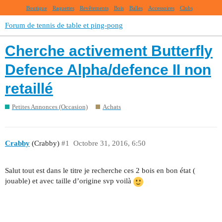
Boutique
Raquettes
Revêtements
Bois
Balles
Accessoires
Clubs
Forum de tennis de table et ping-pong
Cherche activement Butterfly
Defence Alpha/defence II non
retaillé
Petites Annonces (Occasion)
Achats
Crabby
(Crabby)
#1
Octobre 31, 2016, 6:50
Salut tout est dans le titre je recherche ces 2 bois en bon état (
jouable) et avec taille d’origine svp voilà