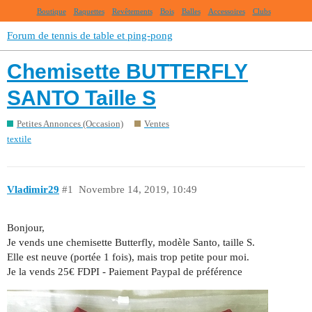
Boutique
Raquettes
Revêtements
Bois
Balles
Accessoires
Clubs
Forum de tennis de table et ping-pong
Chemisette BUTTERFLY
SANTO Taille S
Petites Annonces (Occasion)
Ventes
textile
Vladimir29
#1
Novembre 14, 2019, 10:49
Bonjour,
Je vends une chemisette Butterfly, modèle Santo, taille S.
Elle est neuve (portée 1 fois), mais trop petite pour moi.
Je la vends 25€ FDPI - Paiement Paypal de préférence