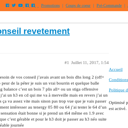
Promotions
|
Coups de coeur
|
Pré-Commande
|
nseil revetement
#1
Juillet 11, 2017, 1:54
Accueil
esoin de vos conseil j’avais avant un bois dhs long 2 (off+
Conditions 
 peur de la péter je suis un vrai bourrin et quelque balle
g balance c’est un bois 7 plis all+ ou un stiga offensive
Politique d
 j’ai un h3 en cd qui me va à merveille mais en revers j’ai un
s ça va assez vite mais sinon pas trop vue que je vais passer
Optimisé 
ément intéresser au tenergy 05 80 ou 64 j’ai tester le 64 d’un
est activé.
a sensation était bonne si je prend un t64 même en 1.9 avec
que c’est gérable et pour le h3 doit je passer au h3 néo suite
éable journée