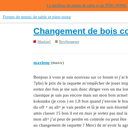
Le meilleur du tennis de table et du PING-PONG
Forum de tennis de table et ping-pong
Changement de bois co
Matériel
Revêtements
maxlong
(maxx)
Bonjour à vous je suis nouveau sur ce forum et j’ai b
7plis) le prix de la raquette m’empêcher de jouer trop
sortez des fois je me suis donc diriger vers un ma lon
classique je sais pas encore mais sur mon bois actuel
kokutaku (je crois ) en 1,8 bon quand j’envoie le bra
du off + au all+ je vais perdre et là je me suis énorm
amis classer 15 bon il est en max je sortez pas mal l
mon all+ j’ai peur de perdre en controle ou peut être 
au changement de raquette ? Merci de m’avoir lu agr