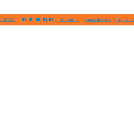
PING-PONG
Promotions
|
Coups de coeur
|
Applicati