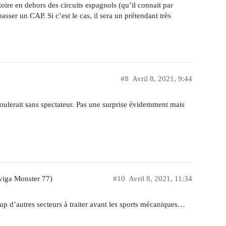
toire en dehors des circuits espagnols (qu’il connait par
sser un CAP. Si c’est le cas, il sera un prétendant très
#8
Avril 8, 2021, 9:44
oulerait sans spectateur. Pas une surprise évidemment mais
viga Monster 77)
#10
Avril 8, 2021, 11:34
coup d’autres secteurs à traiter avant les sports mécaniques…