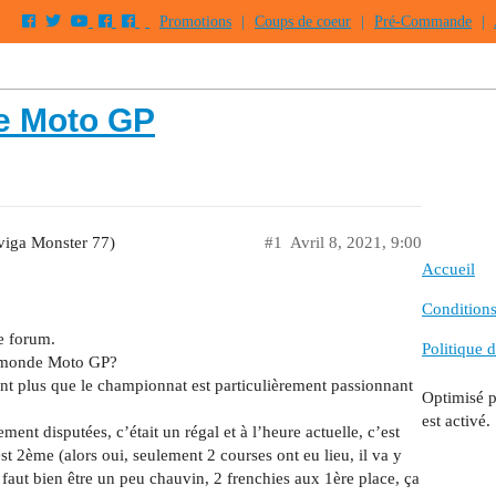
Promotions
|
Coups de coeur
|
Pré-Commande
|
e Moto GP
viga Monster 77)
#1
Avril 8, 2021, 9:00
Accueil
Conditions 
e forum.
Politique d
du monde Moto GP?
ant plus que le championnat est particulièrement passionnant
Optimisé 
est activé.
ent disputées, c’était un régal et à l’heure actuelle, c’est
st 2ème (alors oui, seulement 2 courses ont eu lieu, il va y
aut bien être un peu chauvin, 2 frenchies aux 1ère place, ça