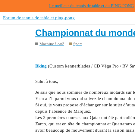
Le meilleur du tennis de table et du PING-PONG
Forum de tennis de table et ping-pong
Championnat du mond
Machine à café
Sport
Bking
(Custom kennerblades / CD Véga Pro / RV Sa
Salut à tous,
Je sais que nous sommes de nombreux motards sur l
Y en a t’il parmi vous qui suivez le championnat 
Si oui, je vous propose d’échanger sur le sujet d’aut
depuis l’absence de Marquez.
Les 2 premières courses aux Qatar ont été particulièrem
Zarco, qui est en tête du championnat et Quartararo e
avoir beaucoup de mouvement durant la saison mais f