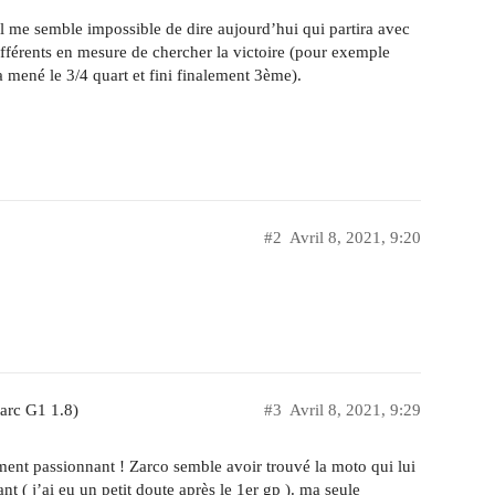
 il me semble impossible de dire aujourd’hui qui partira avec
s différents en mesure de chercher la victoire (pour exemple
mené le 3/4 quart et fini finalement 3ème).
#2
Avril 8, 2021, 9:20
tarc G1 1.8)
#3
Avril 8, 2021, 9:29
vement passionnant ! Zarco semble avoir trouvé la moto qui lui
t ( j’ai eu un petit doute après le 1er gp ). ma seule