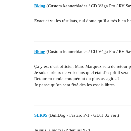
Bking
(Custom kennerblades / CD Véga Pro / RV Sa
Exact et vu les résultats, nul doute qu’il a très bien
Bking
(Custom kennerblades / CD Véga Pro / RV Sa
Ça y es, c’est officiel, Marc Marquez sera de retour 
Je suis curieux de voir dans quel état d’esprit il sera.
Retour en mode conquérant ou plus assagit…?
Je pense qu’on sera fixé dès les essais libres
SLR95
(BullDog - Fastarc P-1 - GD.T 0x vert)
Je suis la moto GP depuis1978.