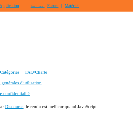
Application
Forum
|
Matériel
Archives :
Catégories
FAQ/Charte
générales d'utilisation
e confidentialité
par
Discourse
, le rendu est meilleur quand JavaScript