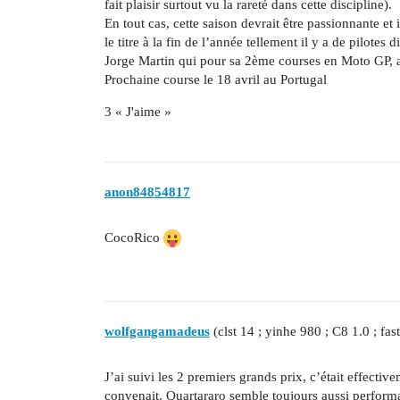
fait plaisir surtout vu la rareté dans cette discipline).
En tout cas, cette saison devrait être passionnante et
le titre à la fin de l’année tellement il y a de pilote
Jorge Martin qui pour sa 2ème courses en Moto GP, a 
Prochaine course le 18 avril au Portugal
3 « J'aime »
anon84854817
CocoRico
wolfgangamadeus
(clst 14 ; yinhe 980 ; C8 1.0 ; fas
J’ai suivi les 2 premiers grands prix, c’était effecti
convenait. Quartararo semble toujours aussi performan