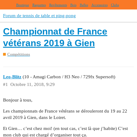
Boutique
Raquettes
Revêtements
Bois
Balles
Accessoires
Clubs
Forum de tennis de table et ping-pong
Championnat de France
vétérans 2019 à Gien
Compétitions
Leo-Blitz
(10 - Amagi Carbon / H3 Neo / 729fx Supersoft)
#1
Octobre 11, 2018, 9:29
Bonjour à tous,
Les championnats de France vétérans se dérouleront du 19 au 22
avril 2019 à Gien, dans le Loiret.
Et Gien… c’est chez moi! (en tout cas, c’est là que j’habite) C’est
mon club qui est chargé d’organiser tout ça.