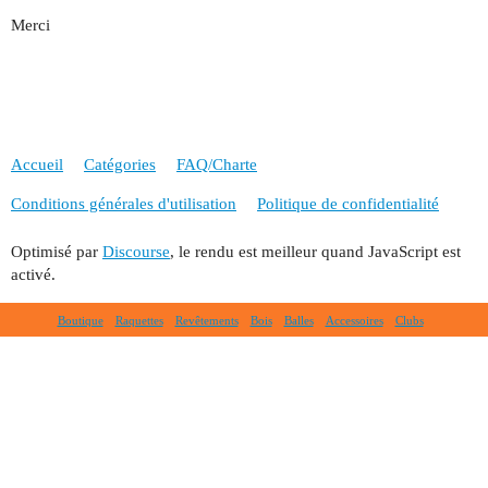
Merci
Accueil
Catégories
FAQ/Charte
Conditions générales d'utilisation
Politique de confidentialité
Optimisé par
Discourse
, le rendu est meilleur quand JavaScript est
activé.
Boutique
Raquettes
Revêtements
Bois
Balles
Accessoires
Clubs