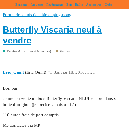
Boutique
Raquettes
Revêtements
Bois
Balles
Accessoires
Clubs
Forum de tennis de table et ping-pong
Butterfly Viscaria neuf à
vendre
Petites Annonces (Occasion)
Ventes
Eric_Quint
(Eric Quint)
#1
Janvier 18, 2016, 1:21
Bonjour,
Je met en vente un bois Butterfly Viscaria NEUF encore dans sa
boite d’origine. (je precise jamais utilisé)
110 euros frais de port compris
Me contacter via MP