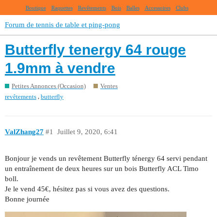
Boutique
Raquettes
Revêtements
Bois
Balles
Accessoires
Clubs
Forum de tennis de table et ping-pong
Butterfly tenergy 64 rouge
1.9mm à vendre
Petites Annonces (Occasion)
Ventes
,
revêtements
butterfly
ValZhang27
#1
Juillet 9, 2020, 6:41
Bonjour je vends un revêtement Butterfly ténergy 64 servi pendant
un entraînement de deux heures sur un bois Butterfly ACL Timo
boll.
Je le vend 45€, hésitez pas si vous avez des questions.
Bonne journée