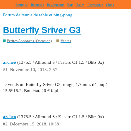
Boutique
Raquettes
Revêtements
Bois
Balles
Accessoires
Clubs
Forum de tennis de table et ping-pong
Butterfly Sriver G3
Petites Annonces (Occasion)
Ventes
archeo
(1375.5 / Allround S / Fastarc C1 1.5 / Blitz 0x)
#1
Novembre 10, 2018, 2:57
Je vends un Butterfly Sriver G3, rouge, 1.7 mm, découpé
15.5*15.2. Bon état. 20 € fdpi
archeo
(1375.5 / Allround S / Fastarc C1 1.5 / Blitz 0x)
#2
Décembre 15, 2018, 10:38