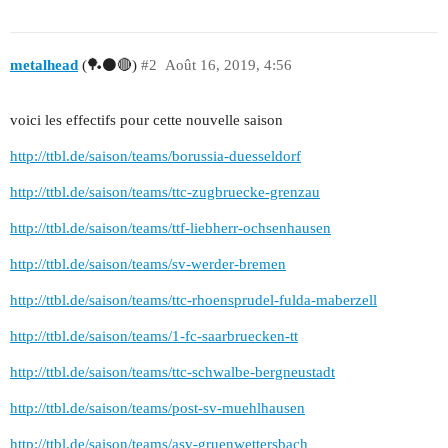
metalhead
(🏓⚫🔴)
#2
Août 16, 2019, 4:56
voici les effectifs pour cette nouvelle saison
http://ttbl.de/saison/teams/borussia-duesseldorf
http://ttbl.de/saison/teams/ttc-zugbruecke-grenzau
http://ttbl.de/saison/teams/ttf-liebherr-ochsenhausen
http://ttbl.de/saison/teams/sv-werder-bremen
http://ttbl.de/saison/teams/ttc-rhoensprudel-fulda-maberzell
http://ttbl.de/saison/teams/1-fc-saarbruecken-tt
http://ttbl.de/saison/teams/ttc-schwalbe-bergneustadt
http://ttbl.de/saison/teams/post-sv-muehlhausen
http://ttbl.de/saison/teams/asv-gruenwettersbach