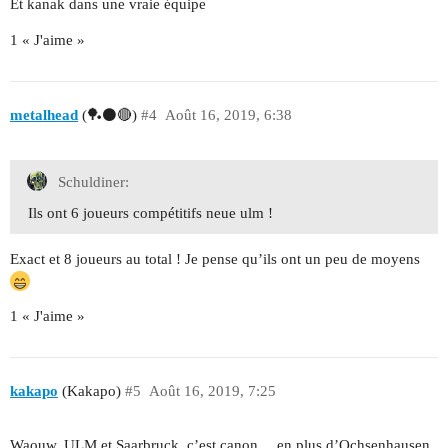
Et kanak dans une vraie équipe
1 « J'aime »
metalhead
(🏓⚫🔴)
#4
Août 16, 2019, 6:38
Schuldiner:
Ils ont 6 joueurs compétitifs neue ulm !
Exact et 8 joueurs au total ! Je pense qu’ils ont un peu de moyens
1 « J'aime »
kakapo
(Kakapo)
#5
Août 16, 2019, 7:25
Waouw, ULM et Saarbruck, c’est canon… en plus d’Ochsenhausen