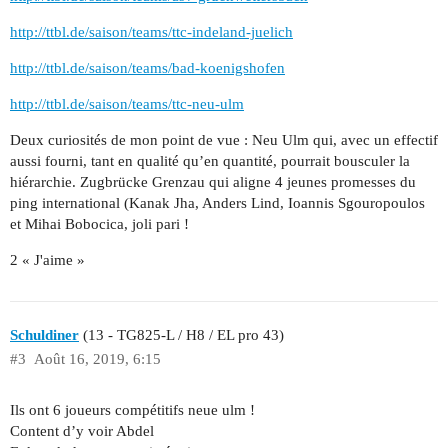
http://ttbl.de/saison/teams/ttc-indeland-juelich
http://ttbl.de/saison/teams/bad-koenigshofen
http://ttbl.de/saison/teams/ttc-neu-ulm
Deux curiosités de mon point de vue : Neu Ulm qui, avec un effectif
aussi fourni, tant en qualité qu’en quantité, pourrait bousculer la
hiérarchie. Zugbrücke Grenzau qui aligne 4 jeunes promesses du
ping international (Kanak Jha, Anders Lind, Ioannis Sgouropoulos
et Mihai Bobocica, joli pari !
2 « J'aime »
Schuldiner
(13 - TG825-L / H8 / EL pro 43)
#3
Août 16, 2019, 6:15
Ils ont 6 joueurs compétitifs neue ulm !
Content d’y voir Abdel