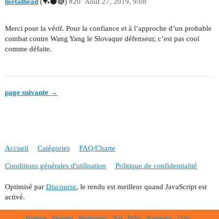
metalhead
(🏓⚫🔴)
#20
Août 27, 2019, 9:08
Merci pour la vérif. Pour la confiance et à l’approche d’un probable
combat contre Wang Yang le Slovaque défenseur, c’est pas cool
comme défaite.
page suivante →
Accueil
Catégories
FAQ/Charte
Conditions générales d'utilisation
Politique de confidentialité
Optimisé par
Discourse
, le rendu est meilleur quand JavaScript est
activé.
Boutique
Raquettes
Revêtements
Bois
Balles
Accessoires
Clubs