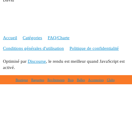
Accueil
Catégories
FAQ/Charte
Conditions générales d'utilisation
Politique de confidentialité
Optimisé par
Discourse
, le rendu est meilleur quand JavaScript est
activé.
Boutique
Raquettes
Revêtements
Bois
Balles
Accessoires
Clubs