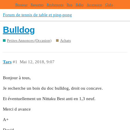
Boutique
Raquettes
Revêtements
Bois
Balles
Accessoires
Clubs
Forum de tennis de table et ping-pong
Bulldog
Petites Annonces (Occasion)
Achats
Tars
#1
Mai 12, 2018, 9:07
Bonjour à tous,
Je recherche un bois du doc bulldog, droit ou concave.
Et éventuellement un Nittaku Best anti en 1,3 neuf.
Merci d avance
A+
David