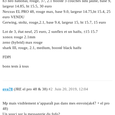
h3 neo national, rouge, 37, 2.1 boosté 3 couches lidu jaune, base 9,
largeur 14.85, ht 15.5, 30 euro
Nexxus EL PRO 48, rouge max, base 9.0, largeur 14.75,ht 15.4, 25
euro VENDU
Gerwing, stoltz, rouge,2.1, base 9.4, largeur 15, ht 15.7, 15 euro
Lot de 3, état neuf, 25 euro, 2 sunflex et un haifu, ±15 15.7
xonox rouge 2.1mm
zeno (hybrid) max rouge
shark III, rouge, 2.1, medium, boosté black haifu
FDPI
bons tests à tous
ovo78
(JRE el pro 48 & 38)
#2
Juin 20, 2019, 12:04
Mp mais visiblement n’apparaît pas dans mes envois(ak47 + el pro
48)
Un souci sur la messagerie du fofo?