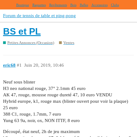
Boutique
Raquettes
Revêtements
Bois
Balles
Accessoires
Clubs
Forum de tennis de table et ping-pong
BS et PL
Petites Annonces (Occasion)
Ventes
eric68
#1
Juin 20, 2019, 10:46
Neuf sous blister
H3 neo national rouge, 37° 2.1mm 45 euro
AK 47, rouge, mousse rouge dureté 47, 10 euro VENDU
Hybrid europe, k1, rouge max (blister ouvert pour voir la plaque)
25 euro
388 C1, rouge, 1.7mm, 7 euro
Yung 63 9a, noir, ox, NON ITTF, 8 euro
Découpé, état neuf, 2h de jeu maximum