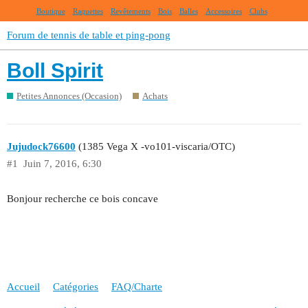
Boutique
Raquettes
Revêtements
Bois
Balles
Accessoires
Clubs
Forum de tennis de table et ping-pong
Boll Spirit
Petites Annonces (Occasion)
Achats
Jujudock76600
(1385 Vega X -vo101-viscaria/OTC)
#1
Juin 7, 2016, 6:30
Bonjour recherche ce bois concave
Accueil
Catégories
FAQ/Charte