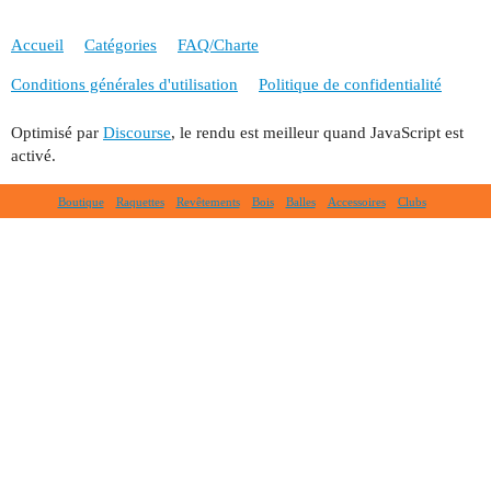
Accueil
Catégories
FAQ/Charte
Conditions générales d'utilisation
Politique de confidentialité
Optimisé par
Discourse
, le rendu est meilleur quand JavaScript est
activé.
Boutique
Raquettes
Revêtements
Bois
Balles
Accessoires
Clubs