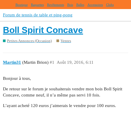
Boutique
Raquettes
Revêtements
Bois
Balles
Accessoires
Clubs
Forum de tennis de table et ping-pong
Boll Spirit Concave
Petites Annonces (Occasion)
Ventes
Martin31
(Martin Brion)
#1
Août 19, 2016, 6:11
Bonjour à tous,
De retour sur le forum je souhaiterais vendre mon bois Boll Spirit
Concave, comme neuf, il n’a même pas servi 10 fois.
L’ayant acheté 120 euros j’aimerais le vendre pour 100 euros.