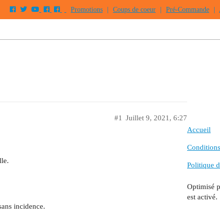
Promotions
|
Coups de coeur
|
Pré-Commande
|
#1
Juillet 9, 2021, 6:27
Accueil
Conditions 
le.
Politique d
Optimisé 
est activé.
sans incidence.