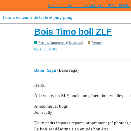
Le meilleur du tennis de table et du PING-PONG
Forum de tennis de table et ping-pong
Bois Timo boll ZLF
Petites Annonces (Occasion)
Ventes
,
bois
butterfly
Baba_Yaga
(BabaYaga)
Hello,
À la vente, un ZLF, ancienne génération, vieille pastil
Anatomique, 86gr.
Joli scally!
Deux petits impacts réparés proprement (cf photos), 
Le bois est désormais en en très bon état.