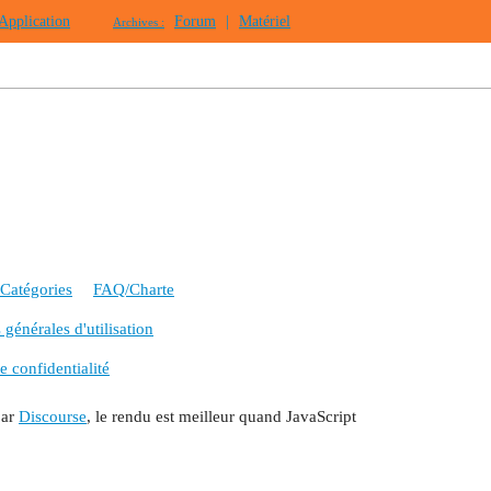
Application
Forum
|
Matériel
Archives :
Catégories
FAQ/Charte
générales d'utilisation
e confidentialité
par
Discourse
, le rendu est meilleur quand JavaScript