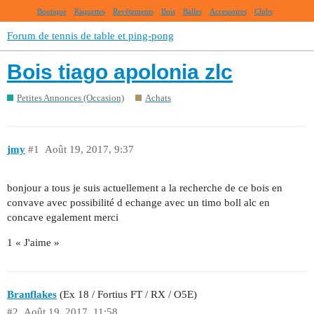
Boutique
Raquettes
Revêtements
Bois
Balles
Accessoires
Clubs
Forum de tennis de table et ping-pong
Bois tiago apolonia zlc
Petites Annonces (Occasion)
Achats
jmy
#1
Août 19, 2017, 9:37
bonjour a tous je suis actuellement a la recherche de ce bois en
convave avec possibilité d echange avec un timo boll alc en
concave egalement merci
1 « J'aime »
Branflakes
(Ex 18 / Fortius FT / RX / O5E)
#2
Août 19, 2017, 11:58