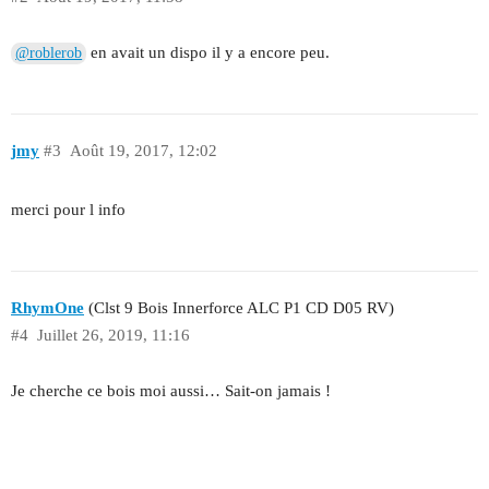
en avait un dispo il y a encore peu.
@roblerob
jmy
#3
Août 19, 2017, 12:02
merci pour l info
RhymOne
(Clst 9 Bois Innerforce ALC P1 CD D05 RV)
#4
Juillet 26, 2019, 11:16
Je cherche ce bois moi aussi… Sait-on jamais !