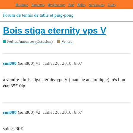
Boutique
Raquettes
Revêtements
Bois
Balles
Accessoires
Clubs
Forum de tennis de table et ping-pong
Bois stiga eternity vps V
Petites Annonces (Occasion)
Ventes
sun888
(sun888)
#1
Juillet 20, 2018, 6:07
à vendre - bois stiga eternity vps V (manche anatomique) très bon
état 35€ fdp
sun888
(sun888)
#2
Juillet 28, 2018, 6:57
soldes 30€