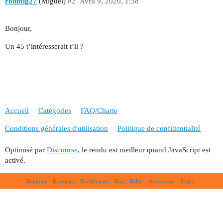
rodmig27
(Miguel)
#2
Avril 9, 2020, 1:38
Bonjour,
Un 45 t’intéresserait t’il ?
Accueil
Catégories
FAQ/Charte
Conditions générales d'utilisation
Politique de confidentialité
Optimisé par
Discourse
, le rendu est meilleur quand JavaScript est
activé.
Boutique
Raquettes
Revêtements
Bois
Balles
Accessoires
Clubs