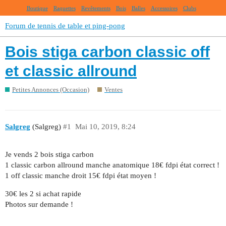
Boutique
Raquettes
Revêtements
Bois
Balles
Accessoires
Clubs
Forum de tennis de table et ping-pong
Bois stiga carbon classic off
et classic allround
Petites Annonces (Occasion)
Ventes
Salgreg
(Salgreg)
#1
Mai 10, 2019, 8:24
Je vends 2 bois stiga carbon
1 classic carbon allround manche anatomique 18€ fdpi état correct !
1 off classic manche droit 15€ fdpi état moyen !
30€ les 2 si achat rapide
Photos sur demande !