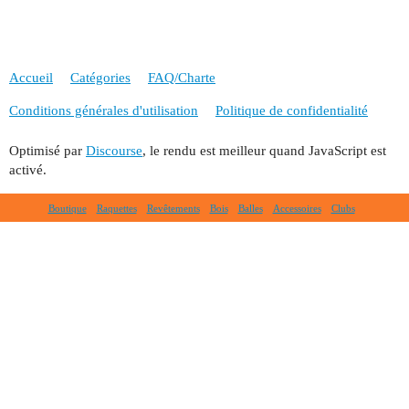
Accueil
Catégories
FAQ/Charte
Conditions générales d'utilisation
Politique de confidentialité
Optimisé par
Discourse
, le rendu est meilleur quand JavaScript est
activé.
Boutique
Raquettes
Revêtements
Bois
Balles
Accessoires
Clubs