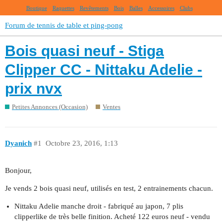
Boutique
Raquettes
Revêtements
Bois
Balles
Accessoires
Clubs
Forum de tennis de table et ping-pong
Bois quasi neuf - Stiga
Clipper CC - Nittaku Adelie -
prix nvx
Petites Annonces (Occasion)
Ventes
Dyanich
#1
Octobre 23, 2016, 1:13
Bonjour,
Je vends 2 bois quasi neuf, utilisés en test, 2 entrainements chacun.
Nittaku Adelie manche droit - fabriqué au japon, 7 plis
clipperlike de très belle finition. Acheté 122 euros neuf - vendu