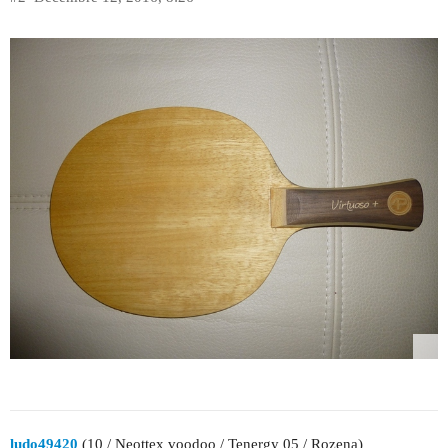
ludo49420
(10 / Neottex voodoo / Tenergy 05 / Rozena)