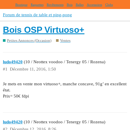
Boutique
Raquettes
Revêtements
Bois
Balles
Accessoires
Clubs
Forum de tennis de table et ping-pong
Bois OSP Virtuoso+
Petites Annonces (Occasion)
Ventes
ludo49420
(10 / Neottex voodoo / Tenergy 05 / Rozena)
#1
Décembre 11, 2016, 1:50
Je mets en vente mon virtuoso+, manche concave, 91g’ en excellent
état.
Prix= 50€ fdpi
ludo49420
(10 / Neottex voodoo / Tenergy 05 / Rozena)
#2
Décembre 12, 2016, 8:26