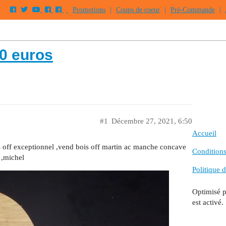
Promotions
|
Coups de coeur
|
Pré-Commande
|
10 euros
#1
Décembre 27, 2021, 6:50
Accueil
is off exceptionnel ,vend bois off martin ac manche concave
Conditions 
 ,michel
Politique d
Optimisé 
est activé.