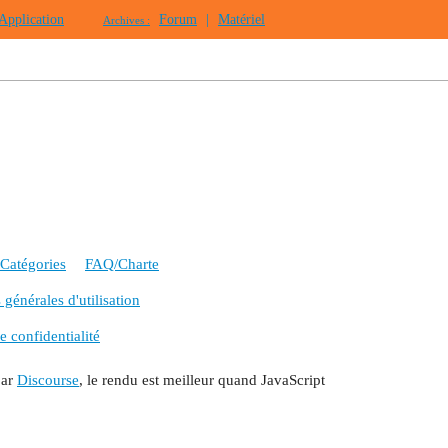
Application
Forum
|
Matériel
Archives :
Catégories
FAQ/Charte
générales d'utilisation
e confidentialité
par
Discourse
, le rendu est meilleur quand JavaScript