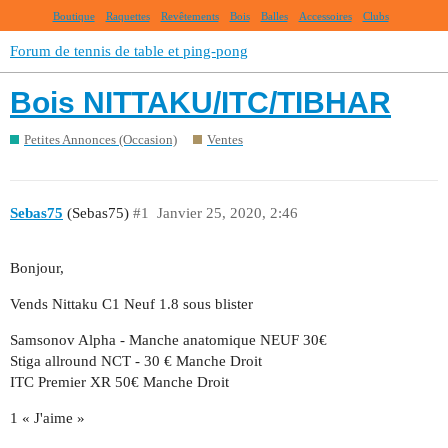
Boutique
Raquettes
Revêtements
Bois
Balles
Accessoires
Clubs
Forum de tennis de table et ping-pong
Bois NITTAKU/ITC/TIBHAR
Petites Annonces (Occasion)
Ventes
Sebas75
(Sebas75)
#1
Janvier 25, 2020, 2:46
Bonjour,
Vends Nittaku C1 Neuf 1.8 sous blister
Samsonov Alpha - Manche anatomique NEUF 30€
Stiga allround NCT - 30 € Manche Droit
ITC Premier XR 50€ Manche Droit
1 « J'aime »