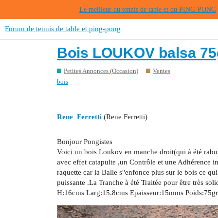
Le meilleur du tennis de table et du PING-PONG
Forum de tennis de table et ping-pong
Bois LOUKOV balsa 75
Petites Annonces (Occasion)
Ventes
bois
Rene_Ferretti
(Rene Ferretti)
Bonjour Pongistes
Voici un bois Loukov en manche droit(qui à été rabot
avec effet catapulte ,un Contrôle et une Adhérence i
raquette car la Balle s"enfonce plus sur le bois ce qu
puissante .La Tranche à été Traitée pour être très soli
H:16cms Larg:15.8cms Epaisseur:15mms Poids:75grs 