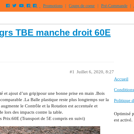
Promotions
|
Coups de coeur
|
Pré-Commande
|
grs TBE manche droit 60E
#1
Juillet 6, 2020, 8:27
Accueil
Conditions 
é et ajout d’un grip)pour une bonne prise en main .Bois
ncomparable .La Balle plastique reste plus longtemps sur la
Politique d
i augmente le Contrôle et la Rotation est accentuée et
de lors des impacts contre la table.
Optimisé 
Prix:60E (Transport de 5E compris en suivi)
est activé.