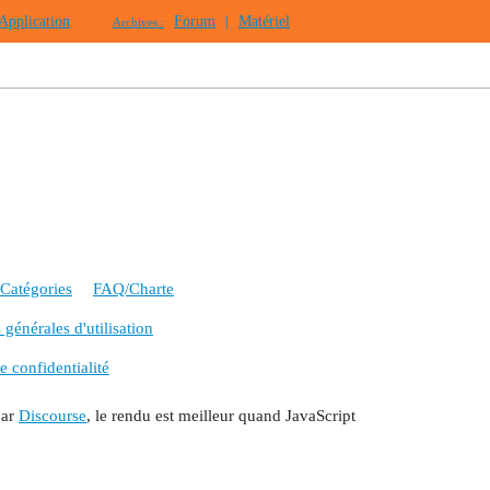
Application
Forum
|
Matériel
Archives :
Catégories
FAQ/Charte
générales d'utilisation
e confidentialité
par
Discourse
, le rendu est meilleur quand JavaScript