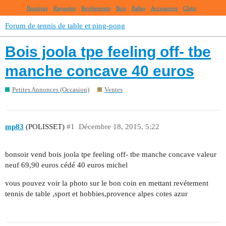
Boutique
Raquettes
Revêtements
Bois
Balles
Accessoires
Clubs
Forum de tennis de table et ping-pong
Bois joola tpe feeling off- tbe
manche concave 40 euros
Petites Annonces (Occasion)
Ventes
mp83
(POLISSET)
#1
Décembre 18, 2015, 5:22
bonsoir vend bois joola tpe feeling off- tbe manche concave valeur
neuf 69,90 euros cédé 40 euros michel
vous pouvez voir la photo sur le bon coin en mettant revétement
tennis de table ,sport et hobbies,provence alpes cotes azur