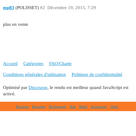
mp83
(POLISSET)
#2
Décembre 19, 2015, 7:29
plus en vente
Accueil
Catégories
FAQ/Charte
Conditions générales d'utilisation
Politique de confidentialité
Optimisé par
Discourse
, le rendu est meilleur quand JavaScript est
activé.
Boutique
Raquettes
Revêtements
Bois
Balles
Accessoires
Clubs