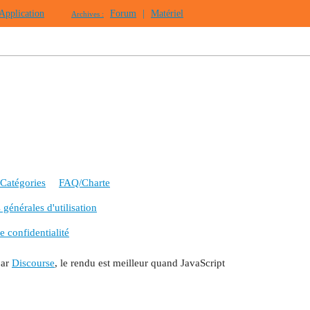
Application
Forum
|
Matériel
Archives :
Catégories
FAQ/Charte
générales d'utilisation
e confidentialité
par
Discourse
, le rendu est meilleur quand JavaScript