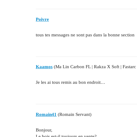
Poivre
tous tes messages ne sont pas dans la bonne section
Kaamos
(Ma Lin Carbon FL | Rakza X Soft | Fastarc
Je les ai tous remis au bon endroit…
Romain41
(Romain Servant)
Bonjour,
Le bois est-il toujours en vente?