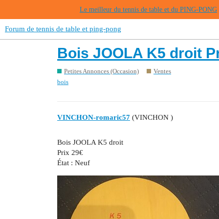
Le meilleur du tennis de table et du PING-PONG
Forum de tennis de table et ping-pong
Bois JOOLA K5 droit Pr
Petites Annonces (Occasion)
Ventes
bois
VINCHON-romaric57
(VINCHON )
Bois JOOLA K5 droit
Prix 29€
État : Neuf