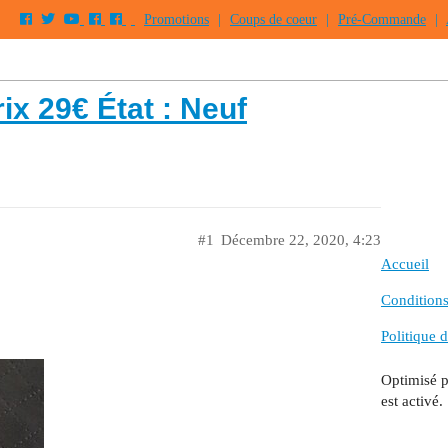
Promotions
|
Coups de coeur
|
Pré-Commande
|
ix 29€ État : Neuf
#1
Décembre 22, 2020, 4:23
Accueil
Conditions 
Politique d
Optimisé 
est activé.