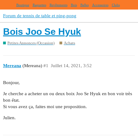
Boutique
Raquettes
Revêtements
Bois
Balles
Accessoires
Clubs
Forum de tennis de table et ping-pong
Bois Joo Se Hyuk
Petites Annonces (Occasion)
Achats
Mereana
(Mereana)
#1
Juillet 14, 2021, 3:52
Bonjour,
Je cherche a acheter un ou deux boix Joo Se Hyuk en bon voir très
bon état.
Si vous avez ça, faites moi une proposition.
Julien.