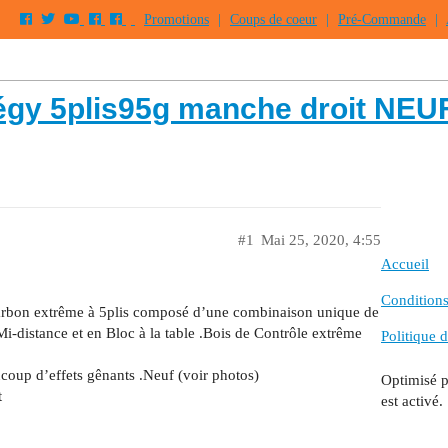
Promotions
|
Coups de coeur
|
Pré-Commande
|
gy 5plis95g manche droit NEU
#1
Mai 25, 2020, 4:55
Accueil
Conditions 
carbon extrême à 5plis composé d’une combinaison unique de
-distance et en Bloc à la table .Bois de Contrôle extrême
Politique d
coup d’effets gênants .Neuf (voir photos)
Optimisé 
t
est activé.