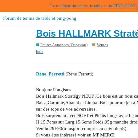
Le meilleur du tennis de table et du PING-PONG
Forum de tennis de table et ping-pong
Bois HALLMARK Straté
Petites Annonces (Occasion)
Ventes
bois
Rene_Ferretti
(Rene Ferretti)
Bonjour Pongistes
Bois Hallmark Stratégy NEUF .Ce bois est un bois 
Balsa,Carbone,Abachi et Limba .Bois pour un jeu à Mi
sur des tops de vos adversaires.
Bois surprenant avec SOFT et Picots longs avec beau
H:15.7cms sur Larg:15.6cms Poids:95g manche droi
Vendu:29E90(transport compris en suivi de5E)
Si vous êtes intéressé voir en MP MERCI