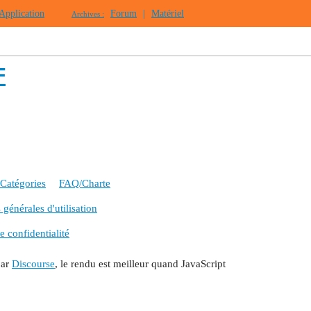
Application
Forum
|
Matériel
Archives :
F
Catégories
FAQ/Charte
générales d'utilisation
e confidentialité
par
Discourse
, le rendu est meilleur quand JavaScript