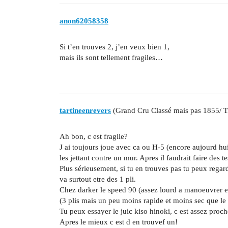
anon62058358
Si t’en trouves 2, j’en veux bien 1,
mais ils sont tellement fragiles…
tartineenrevers
(Grand Cru Classé mais pas 1855/ T
Ah bon, c est fragile?
J ai toujours joue avec ca ou H-5 (encore aujourd hui
les jettant contre un mur. Apres il faudrait faire des t
Plus sérieusement, si tu en trouves pas tu peux regard
va surtout etre des 1 pli.
Chez darker le speed 90 (assez lourd a manoeuvrer
(3 plis mais un peu moins rapide et moins sec que le
Tu peux essayer le juic kiso hinoki, c est assez proch
Apres le mieux c est d en trouvef un!