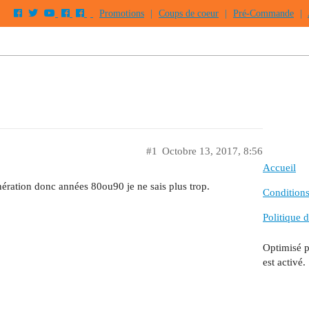
Promotions
|
Coups de coeur
|
Pré-Commande
|
#1
Octobre 13, 2017, 8:56
Accueil
ération donc années 80ou90 je ne sais plus trop.
Conditions 
Politique d
Optimisé 
est activé.