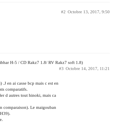
#2
Octobre 13, 2017, 9:50
ibhar H-5 / CD Rakz7 1.8/ RV Rakz7 soft 1.8)
#3
Octobre 14, 2017, 11:21
) .J en ai casse bcp mais c est en
ests comparatifs.
er d autres tout hinoki, mais ca
 en comparaison). Le maigouban
 H39).
e.