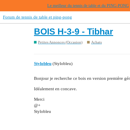
Le meilleur du tennis de table et du PING-PONG
Forum de tennis de table et ping-pong
BOIS H-3-9 - Tibhar
Petites Annonces (Occasion)
Achats
Stylobleu
(Stylobleu)
Bonjour je recherche ce bois en version première gén
Idéalement en concave.
Merci
@+
Stylobleu