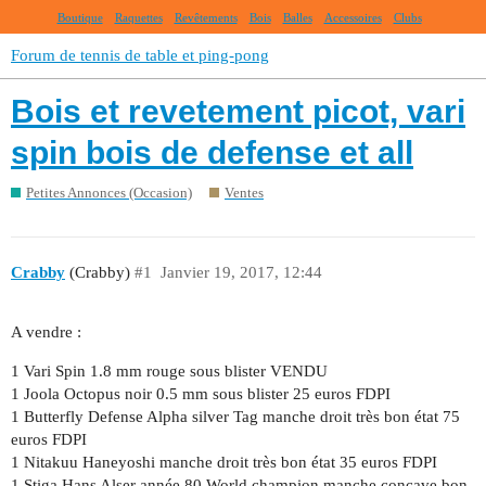
Boutique
Raquettes
Revêtements
Bois
Balles
Accessoires
Clubs
Forum de tennis de table et ping-pong
Bois et revetement picot, vari
spin bois de defense et all
Petites Annonces (Occasion)
Ventes
Crabby
(Crabby)
#1
Janvier 19, 2017, 12:44
A vendre :
1 Vari Spin 1.8 mm rouge sous blister VENDU
1 Joola Octopus noir 0.5 mm sous blister 25 euros FDPI
1 Butterfly Defense Alpha silver Tag manche droit très bon état 75
euros FDPI
1 Nitakuu Haneyoshi manche droit très bon état 35 euros FDPI
1 Stiga Hans Alser année 80 World champion manche concave bon